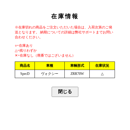
在庫情報
※在庫切れの商品をご注文いただいた場合は、入荷次第のご発
送となります。 納期についての詳細は弊社サポートまでお問い
合わせください。
○=在庫あり
△=残りわずか
✕=在庫なし（廃番ではございません）
商品名
車種
車輌形式
在庫状況
SpecD
ヴォクシー
ZRR70W
△