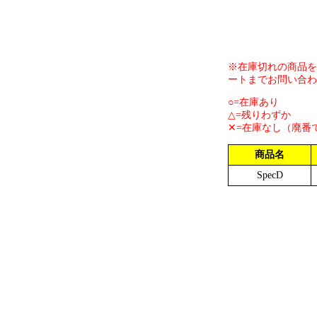
※在庫切れの商品を
ートまでお問い合わ
○=在庫あり
△=残りわずか
✕=在庫なし（廃番
商品名
SpecD