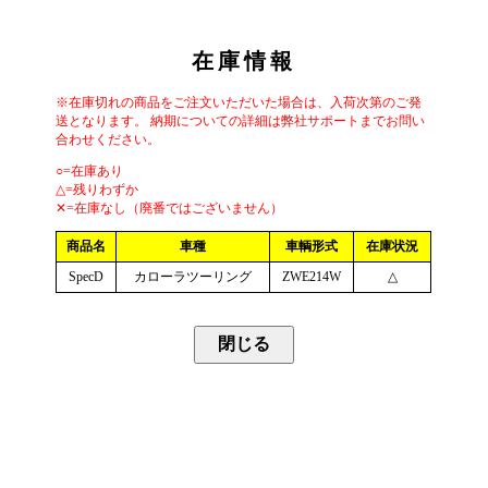
在庫情報
※在庫切れの商品をご注文いただいた場合は、入荷次第のご発
送となります。 納期についての詳細は弊社サポートまでお問い
合わせください。
○=在庫あり
△=残りわずか
✕=在庫なし（廃番ではございません）
商品名
車種
車輌形式
在庫状況
SpecD
カローラツーリング
ZWE214W
△