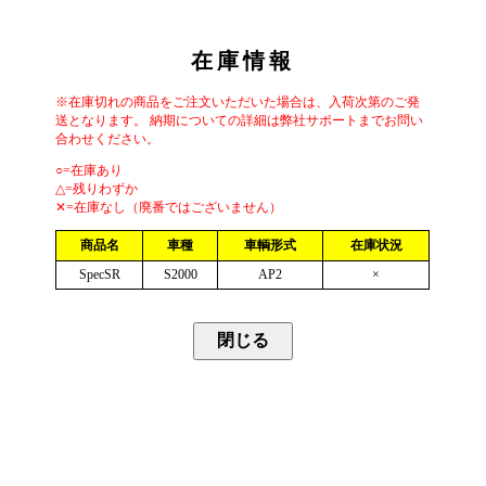
在庫情報
※在庫切れの商品をご注文いただいた場合は、入荷次第のご発
送となります。 納期についての詳細は弊社サポートまでお問い
合わせください。
○=在庫あり
△=残りわずか
✕=在庫なし（廃番ではございません）
商品名
車種
車輌形式
在庫状況
SpecSR
S2000
AP2
×