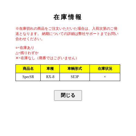
在庫情報
※在庫切れの商品をご注文いただいた場合は、入荷次第のご発
送となります。 納期についての詳細は弊社サポートまでお問い
合わせください。
○=在庫あり
△=残りわずか
✕=在庫なし（廃番ではございません）
商品名
車種
車輌形式
在庫状況
SpecSR
RX-8
SE3P
×