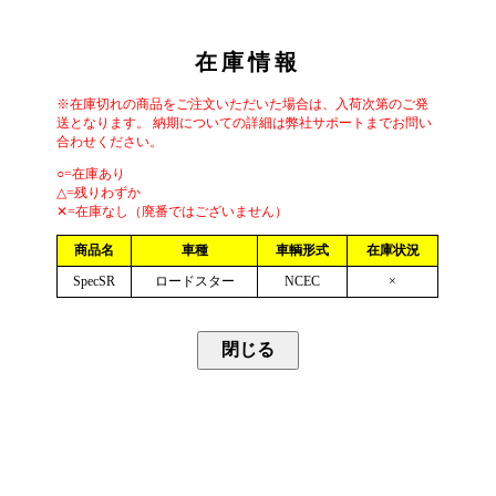
在庫情報
※在庫切れの商品をご注文いただいた場合は、入荷次第のご発
送となります。 納期についての詳細は弊社サポートまでお問い
合わせください。
○=在庫あり
△=残りわずか
✕=在庫なし（廃番ではございません）
商品名
車種
車輌形式
在庫状況
SpecSR
ロードスター
NCEC
×