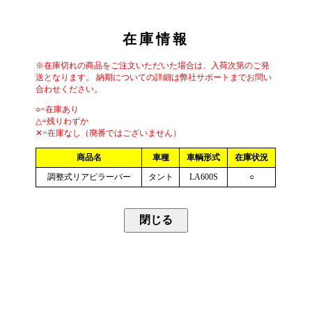
在庫情報
※在庫切れの商品をご注文いただいた場合は、入荷次第のご発
送となります。 納期についての詳細は弊社サポートまでお問い
合わせください。
○=在庫あり
△=残りわずか
✕=在庫なし（廃番ではございません）
商品名
車種
車輌形式
在庫状況
調整式リアピラーバー
タント
LA600S
○