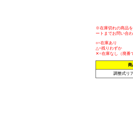
※在庫切れの商品を
ートまでお問い合わ
○=在庫あり
△=残りわずか
✕=在庫なし（廃番
商
調整式リ