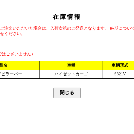
在庫情報
ご注文いただいた場合は、入荷次第のご発送となります。 納期につい
せください。
ではございません）
品名
車種
車輌形式
アピラーバー
ハイゼットカーゴ
S321V