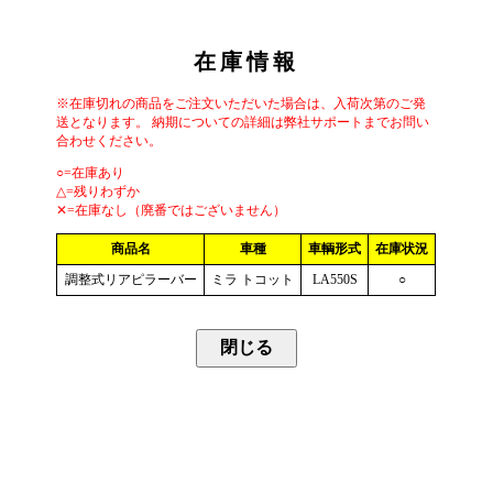
在庫情報
※在庫切れの商品をご注文いただいた場合は、入荷次第のご発
送となります。 納期についての詳細は弊社サポートまでお問い
合わせください。
○=在庫あり
△=残りわずか
✕=在庫なし（廃番ではございません）
商品名
車種
車輌形式
在庫状況
調整式リアピラーバー
ミラ トコット
LA550S
○