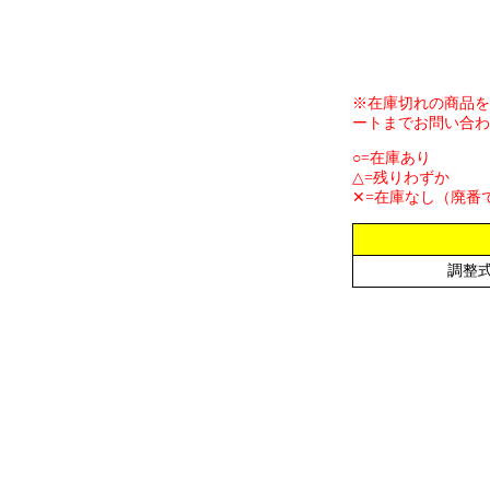
※在庫切れの商品を
ートまでお問い合わ
○=在庫あり
△=残りわずか
✕=在庫なし（廃番
調整