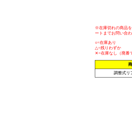
※在庫切れの商品を
ートまでお問い合わ
○=在庫あり
△=残りわずか
✕=在庫なし（廃番
調整式リ