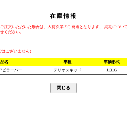
在庫情報
ご注文いただいた場合は、入荷次第のご発送となります。 納期につい
せください。
ではございません）
商品名
車種
車輌形式
アピラーバー
テリオスキッド
J131G