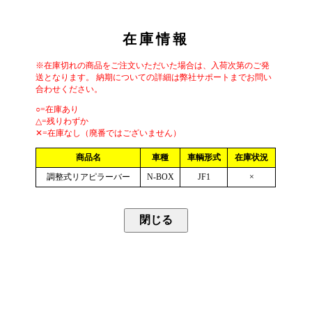
在庫情報
※在庫切れの商品をご注文いただいた場合は、入荷次第のご発
送となります。 納期についての詳細は弊社サポートまでお問い
合わせください。
○=在庫あり
△=残りわずか
✕=在庫なし（廃番ではございません）
商品名
車種
車輌形式
在庫状況
調整式リアピラーバー
N-BOX
JF1
×