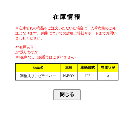
在庫情報
※在庫切れの商品をご注文いただいた場合は、入荷次第のご発
送となります。 納期についての詳細は弊社サポートまでお問い
合わせください。
○=在庫あり
△=残りわずか
✕=在庫なし（廃番ではございません）
商品名
車種
車輌形式
在庫状況
調整式リアピラーバー
N-BOX
JF3
○