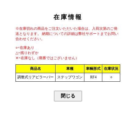
在庫情報
※在庫切れの商品をご注文いただいた場合は、入荷次第のご発
送となります。 納期についての詳細は弊社サポートまでお問い
合わせください。
○=在庫あり
△=残りわずか
✕=在庫なし（廃番ではございません）
商品名
車種
車輌形式
在庫状況
調整式リアピラーバー
ステップワゴン
RF4
○