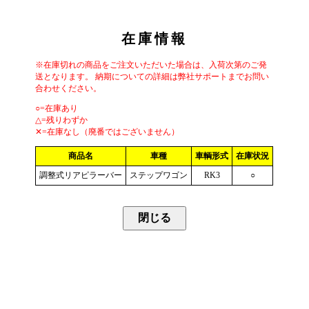
在庫情報
※在庫切れの商品をご注文いただいた場合は、入荷次第のご発
送となります。 納期についての詳細は弊社サポートまでお問い
合わせください。
○=在庫あり
△=残りわずか
✕=在庫なし（廃番ではございません）
商品名
車種
車輌形式
在庫状況
調整式リアピラーバー
ステップワゴン
RK3
○