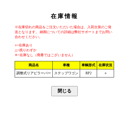
在庫情報
※在庫切れの商品をご注文いただいた場合は、入荷次第のご発
送となります。 納期についての詳細は弊社サポートまでお問い
合わせください。
○=在庫あり
△=残りわずか
✕=在庫なし（廃番ではございません）
商品名
車種
車輌形式
在庫状況
調整式リアピラーバー
ステップワゴン
RP2
○