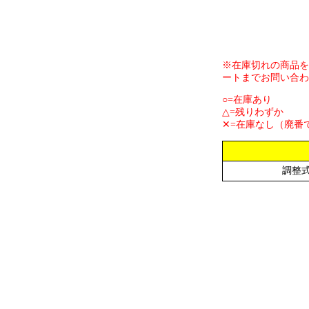
※在庫切れの商品を
ートまでお問い合わ
○=在庫あり
△=残りわずか
✕=在庫なし（廃番
調整