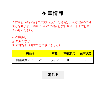
在庫情報
※在庫切れの商品をご注文いただいた場合は、入荷次第のご発
送となります。 納期についての詳細は弊社サポートまでお問い
合わせください。
○=在庫あり
△=残りわずか
✕=在庫なし（廃番ではございません）
商品名
車種
車輌形式
在庫状況
調整式リアピラーバー
ライフ
JC1
○