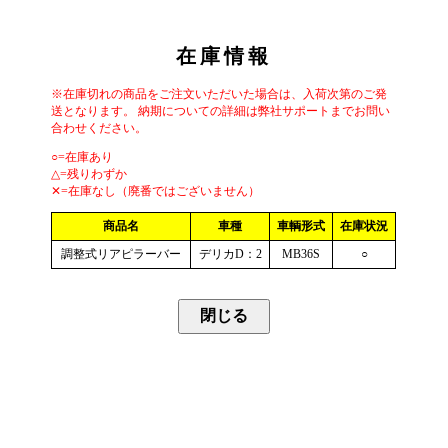
在庫情報
※在庫切れの商品をご注文いただいた場合は、入荷次第のご発
送となります。 納期についての詳細は弊社サポートまでお問い
合わせください。
○=在庫あり
△=残りわずか
✕=在庫なし（廃番ではございません）
商品名
車種
車輌形式
在庫状況
調整式リアピラーバー
デリカD：2
MB36S
○