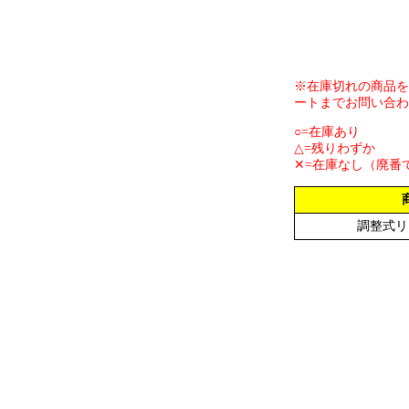
※在庫切れの商品を
ートまでお問い合わ
○=在庫あり
△=残りわずか
✕=在庫なし（廃番
調整式リ