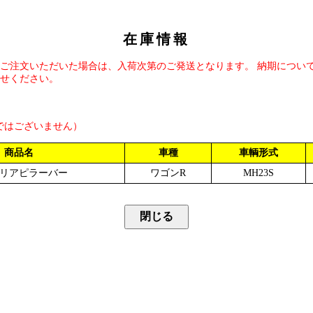
在庫情報
ご注文いただいた場合は、入荷次第のご発送となります。 納期につい
せください。
ではございません）
商品名
車種
車輌形式
リアピラーバー
ワゴンR
MH23S