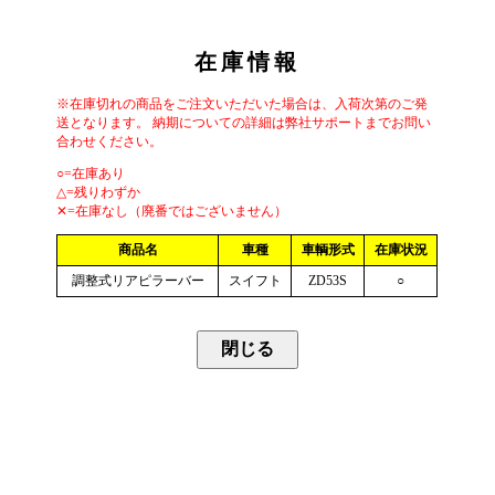
在庫情報
※在庫切れの商品をご注文いただいた場合は、入荷次第のご発
送となります。 納期についての詳細は弊社サポートまでお問い
合わせください。
○=在庫あり
△=残りわずか
✕=在庫なし（廃番ではございません）
商品名
車種
車輌形式
在庫状況
調整式リアピラーバー
スイフト
ZD53S
○