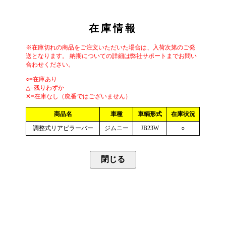
在庫情報
※在庫切れの商品をご注文いただいた場合は、入荷次第のご発
送となります。 納期についての詳細は弊社サポートまでお問い
合わせください。
○=在庫あり
△=残りわずか
✕=在庫なし（廃番ではございません）
商品名
車種
車輌形式
在庫状況
調整式リアピラーバー
ジムニー
JB23W
○