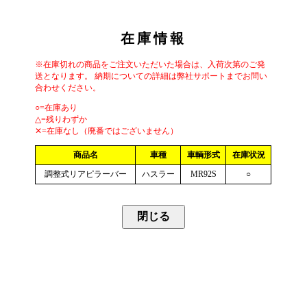
在庫情報
※在庫切れの商品をご注文いただいた場合は、入荷次第のご発
送となります。 納期についての詳細は弊社サポートまでお問い
合わせください。
○=在庫あり
△=残りわずか
✕=在庫なし（廃番ではございません）
商品名
車種
車輌形式
在庫状況
調整式リアピラーバー
ハスラー
MR92S
○