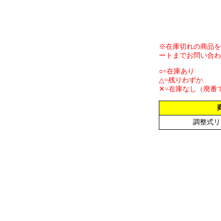
※在庫切れの商品を
ートまでお問い合わ
○=在庫あり
△=残りわずか
✕=在庫なし（廃番
調整式リ