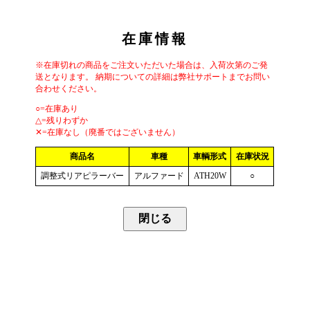
在庫情報
※在庫切れの商品をご注文いただいた場合は、入荷次第のご発
送となります。 納期についての詳細は弊社サポートまでお問い
合わせください。
○=在庫あり
△=残りわずか
✕=在庫なし（廃番ではございません）
商品名
車種
車輌形式
在庫状況
調整式リアピラーバー
アルファード
ATH20W
○