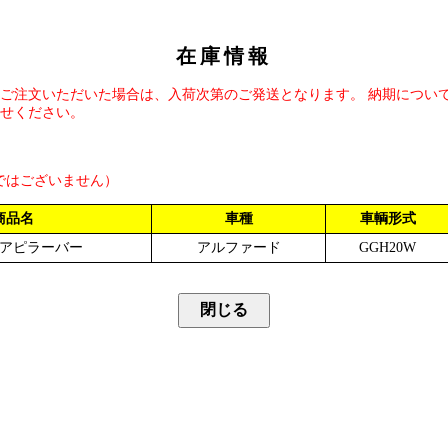
在庫情報
ご注文いただいた場合は、入荷次第のご発送となります。 納期につい
せください。
ではございません）
商品名
車種
車輌形式
アピラーバー
アルファード
GGH20W