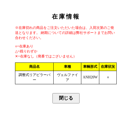
在庫情報
※在庫切れの商品をご注文いただいた場合は、入荷次第のご発
送となります。 納期についての詳細は弊社サポートまでお問い
合わせください。
○=在庫あり
△=残りわずか
✕=在庫なし（廃番ではございません）
商品名
車種
車輌形式
在庫状況
調整式リアピラーバ
ヴェルファイ
ANH20W
○
ー
ア