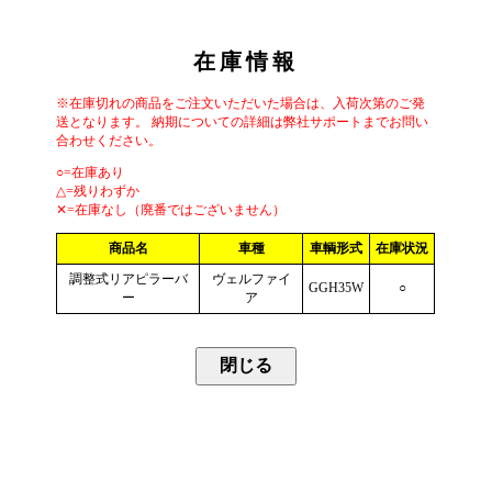
在庫情報
※在庫切れの商品をご注文いただいた場合は、入荷次第のご発
送となります。 納期についての詳細は弊社サポートまでお問い
合わせください。
○=在庫あり
△=残りわずか
✕=在庫なし（廃番ではございません）
商品名
車種
車輌形式
在庫状況
調整式リアピラーバ
ヴェルファイ
GGH35W
○
ー
ア