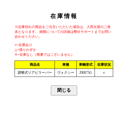
在庫情報
※在庫切れの商品をご注文いただいた場合は、入荷次第のご発
送となります。 納期についての詳細は弊社サポートまでお問い
合わせください。
○=在庫あり
△=残りわずか
✕=在庫なし（廃番ではございません）
商品名
車種
車輌形式
在庫状況
調整式リアピラーバー
ヴォクシー
ZRR75G
○