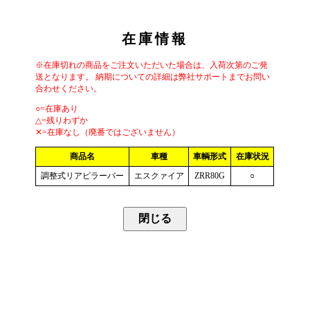
在庫情報
※在庫切れの商品をご注文いただいた場合は、入荷次第のご発
送となります。 納期についての詳細は弊社サポートまでお問い
合わせください。
○=在庫あり
△=残りわずか
✕=在庫なし（廃番ではございません）
商品名
車種
車輌形式
在庫状況
調整式リアピラーバー
エスクァイア
ZRR80G
○