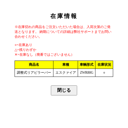
在庫情報
※在庫切れの商品をご注文いただいた場合は、入荷次第のご発
送となります。 納期についての詳細は弊社サポートまでお問い
合わせください。
○=在庫あり
△=残りわずか
✕=在庫なし（廃番ではございません）
商品名
車種
車輌形式
在庫状況
調整式リアピラーバー
エスクァイア
ZWR80G
○