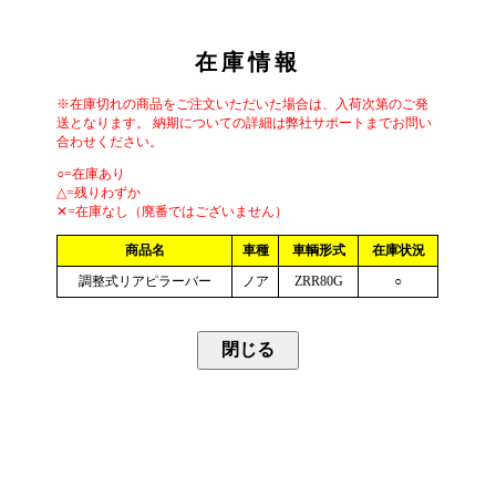
在庫情報
※在庫切れの商品をご注文いただいた場合は、入荷次第のご発
送となります。 納期についての詳細は弊社サポートまでお問い
合わせください。
○=在庫あり
△=残りわずか
✕=在庫なし（廃番ではございません）
商品名
車種
車輌形式
在庫状況
調整式リアピラーバー
ノア
ZRR80G
○