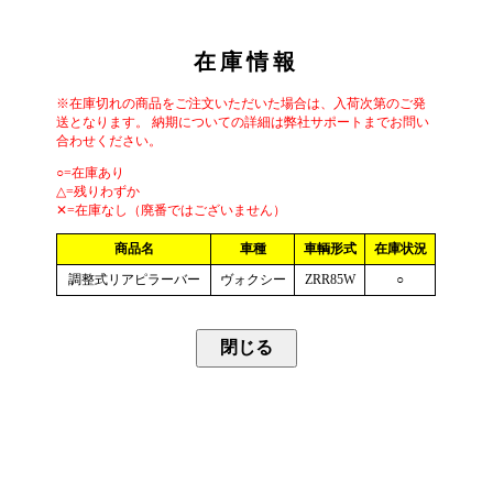
在庫情報
※在庫切れの商品をご注文いただいた場合は、入荷次第のご発
送となります。 納期についての詳細は弊社サポートまでお問い
合わせください。
○=在庫あり
△=残りわずか
✕=在庫なし（廃番ではございません）
商品名
車種
車輌形式
在庫状況
調整式リアピラーバー
ヴォクシー
ZRR85W
○