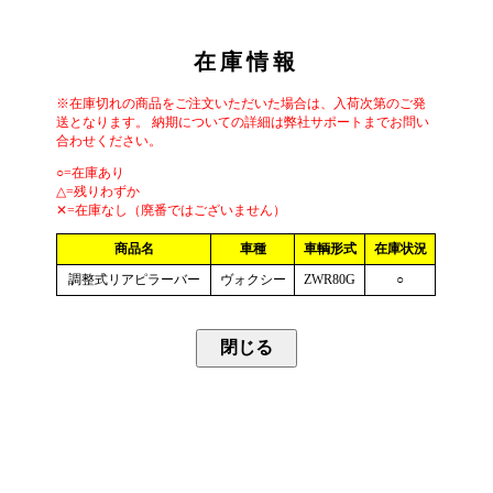
在庫情報
※在庫切れの商品をご注文いただいた場合は、入荷次第のご発
送となります。 納期についての詳細は弊社サポートまでお問い
合わせください。
○=在庫あり
△=残りわずか
✕=在庫なし（廃番ではございません）
商品名
車種
車輌形式
在庫状況
調整式リアピラーバー
ヴォクシー
ZWR80G
○