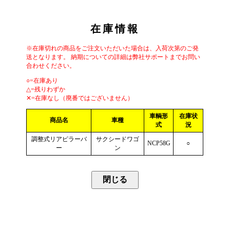
在庫情報
※在庫切れの商品をご注文いただいた場合は、入荷次第のご発
送となります。 納期についての詳細は弊社サポートまでお問い
合わせください。
○=在庫あり
△=残りわずか
✕=在庫なし（廃番ではございません）
車輌形
在庫状
商品名
車種
式
況
調整式リアピラーバ
サクシードワゴ
NCP58G
○
ー
ン