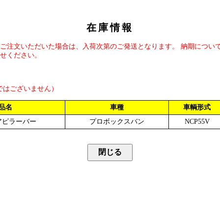
在庫情報
ご注文いただいた場合は、入荷次第のご発送となります。 納期につい
せください。
ではございません）
品名
車種
車輌形式
アピラーバー
プロボックスバン
NCP55V