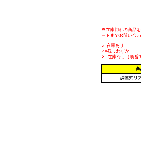
※在庫切れの商品を
ートまでお問い合わ
○=在庫あり
△=残りわずか
✕=在庫なし（廃番
商
調整式リ