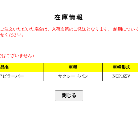
在庫情報
ご注文いただいた場合は、入荷次第のご発送となります。 納期につい
せください。
ではございません）
商品名
車種
車輌形式
アピラーバー
サクシードバン
NCP165V