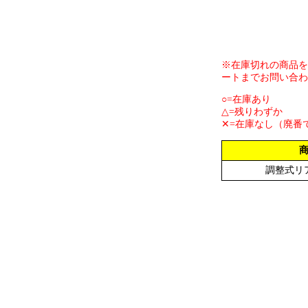
※在庫切れの商品を
ートまでお問い合わ
○=在庫あり
△=残りわずか
✕=在庫なし（廃番
調整式リ