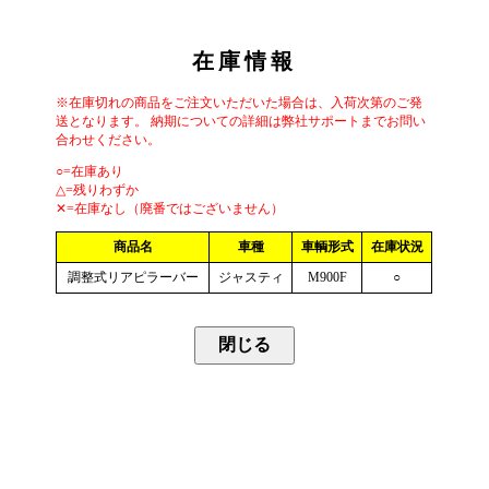
在庫情報
※在庫切れの商品をご注文いただいた場合は、入荷次第のご発
送となります。 納期についての詳細は弊社サポートまでお問い
合わせください。
○=在庫あり
△=残りわずか
✕=在庫なし（廃番ではございません）
商品名
車種
車輌形式
在庫状況
調整式リアピラーバー
ジャスティ
M900F
○