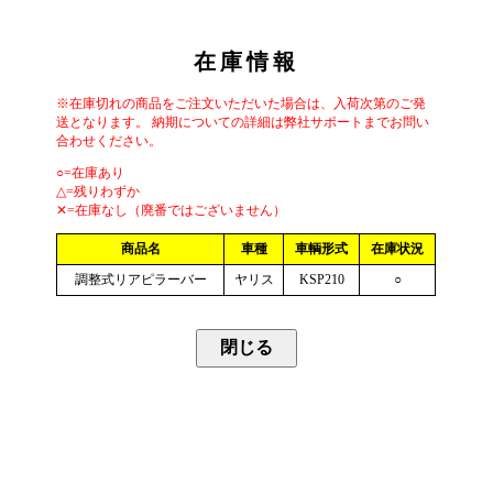
在庫情報
※在庫切れの商品をご注文いただいた場合は、入荷次第のご発
送となります。 納期についての詳細は弊社サポートまでお問い
合わせください。
○=在庫あり
△=残りわずか
✕=在庫なし（廃番ではございません）
商品名
車種
車輌形式
在庫状況
調整式リアピラーバー
ヤリス
KSP210
○