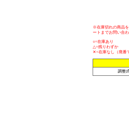
※在庫切れの商品を
ートまでお問い合わ
○=在庫あり
△=残りわずか
✕=在庫なし（廃番
調整