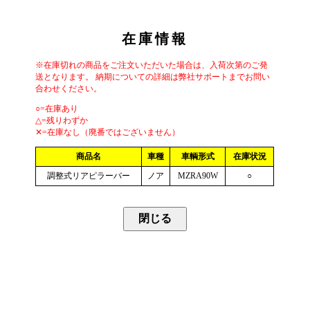
在庫情報
※在庫切れの商品をご注文いただいた場合は、入荷次第のご発
送となります。 納期についての詳細は弊社サポートまでお問い
合わせください。
○=在庫あり
△=残りわずか
✕=在庫なし（廃番ではございません）
商品名
車種
車輌形式
在庫状況
調整式リアピラーバー
ノア
MZRA90W
○