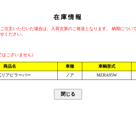
在庫情報
ご注文いただいた場合は、入荷次第のご発送となります。 納期につい
せください。
ではございません）
商品名
車種
車輌形式
式リアピラーバー
ノア
MZRA95W