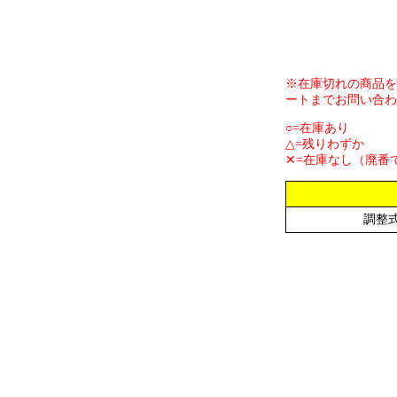
※在庫切れの商品を
ートまでお問い合わ
○=在庫あり
△=残りわずか
✕=在庫なし（廃番
調整