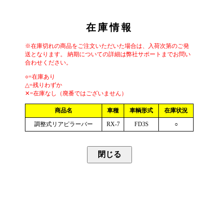
在庫情報
※在庫切れの商品をご注文いただいた場合は、入荷次第のご発
送となります。 納期についての詳細は弊社サポートまでお問い
合わせください。
○=在庫あり
△=残りわずか
✕=在庫なし（廃番ではございません）
商品名
車種
車輌形式
在庫状況
調整式リアピラーバー
RX-7
FD3S
○