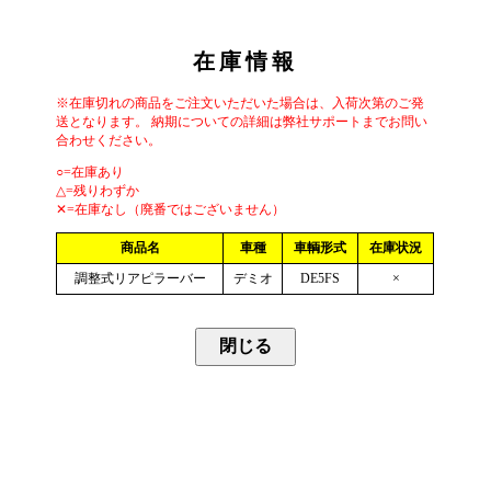
在庫情報
※在庫切れの商品をご注文いただいた場合は、入荷次第のご発
送となります。 納期についての詳細は弊社サポートまでお問い
合わせください。
○=在庫あり
△=残りわずか
✕=在庫なし（廃番ではございません）
商品名
車種
車輌形式
在庫状況
調整式リアピラーバー
デミオ
DE5FS
×