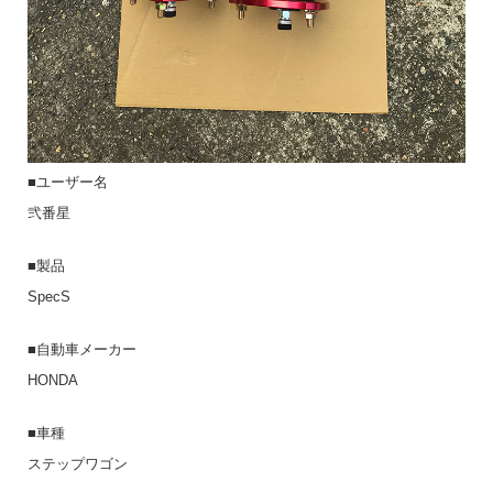
■ユーザー名
弐番星
■製品
SpecS
■自動車メーカー
HONDA
■車種
ステップワゴン