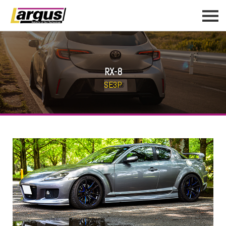
RX-8
SE3P