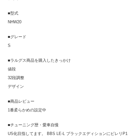
■型式
NHW20
■グレード
S
■ラルグス商品を購入したきっかけ
値段
32段調整
デザイン
■商品レビュー
1番柔らかめの設定中
■チューニング歴・愛車自慢
US化目指してます。 BBS LE-L ブラックエディションにピレリP1