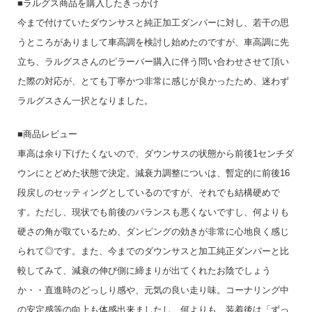
■ラルグス商品を購入したきっかけ
今まで付けていたダウンサスと純正加工ダンパーに対し、若干の思
うところがありまして車高調を検討し始めたのですが、車高調に先
立ち、ラルグスさんのピラーバー購入に伴う問い合わせさせて頂い
た際の対応が、とても丁寧かつ非常に感じが良かったため、迷わず
ラルグスさん一択となりました。
■商品レビュー
車高は余り下げたくないので、ダウンサスの状態から前後1センチダ
ウンにとどめた状態で決定。減衰力調整についは、暫定的に前後16
段戻しのセッティングとしているのですが、それでも結構硬めで
す。ただし、現状でも前後のバランスも悪くないですし、何よりも
硬さの角が取ているため、ダンピングの効きが非常に心地良く感じ
られて◎です。また、今までのダウンサスと加工純正ダンパーと比
較してみて、減衰の伸び側に締まりが出てくれたお陰でしょう
か・・直進時のどっしり感や、元気の良い走り味。コーナリング中
の安定感等の向上も体感出来ましたし、何よりも、装着後は「ずっ