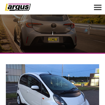
i
HA1W