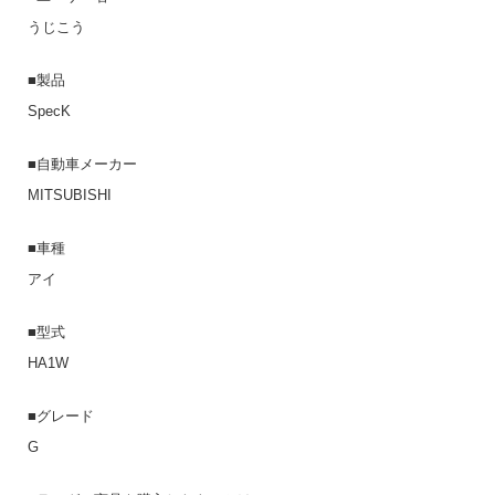
うじこう
■製品
SpecK
■自動車メーカー
MITSUBISHI
■車種
アイ
■型式
HA1W
■グレード
G