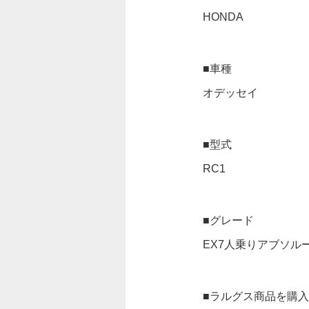
HONDA
■車種
オデッセイ
■型式
RC1
■グレード
EX7人乗りアブソル
■ラルグス商品を購