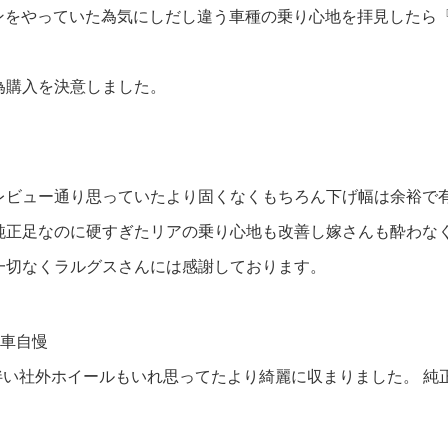
ンペーンをやっていた為気にしだし違う車種の乗り心地を拝見した
為購入を決意しました。
レビュー通り思っていたより固くなくもちろん下げ幅は余裕で
純正足なのに硬すぎたリアの乗り心地も改善し嫁さんも酔わな
一切なくラルグスさんには感謝しております。
愛車自慢
に伴い社外ホイールもいれ思ってたより綺麗に収まりました。 
。